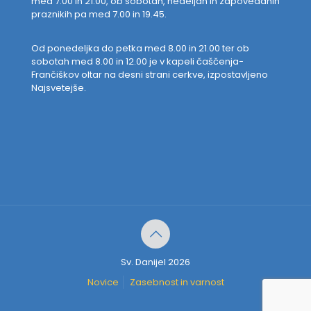
med 7.00 in 21.00, ob sobotah, nedeljah in zapovedanih
praznikih pa med 7.00 in 19.45.
Od ponedeljka do petka med 8.00 in 21.00 ter ob
sobotah med 8.00 in 12.00 je v kapeli čaščenja-
Frančiškov oltar na desni strani cerkve, izpostavljeno
Najsvetejše.
Sv. Danijel 2026
Novice
Zasebnost in varnost