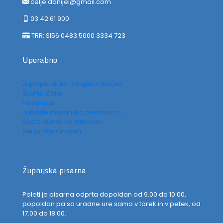
celje.danijel@gmail.com
03 42 61 900
TRR: SI56 0483 5000 3334 723
Uporabno
Župnijski vrtec Danijelov levček
Škofija Celje
Hozana.si
Jubilate mladinska pesmarica
Sveto pismo na internetu
Serija The Chosen
Župnijska pisarna
Poleti je pisarna odprta dopoldan od 9.00 do 10.00,
popoldan pa so uradne ure samo v torek in v petek, od
17.00 do 18.00.