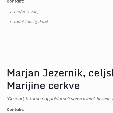
Kontakt:
041/265-740
,
tadej.linasi@rkc.si
.
Marjan Jezernik, celjsk
Marijine cerkve
“Gospod, h komu naj pojdemo?
Samo ti imaš besede v
Kontakt: