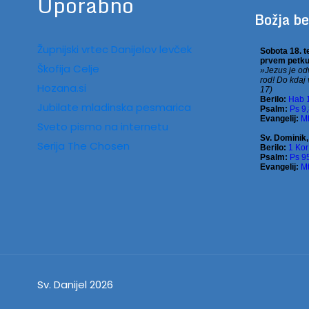
Uporabno
Božja b
Župnijski vrtec Danijelov levček
Škofija Celje
Hozana.si
Jubilate mladinska pesmarica
Sveto pismo na internetu
Serija The Chosen
Sv. Danijel 2026