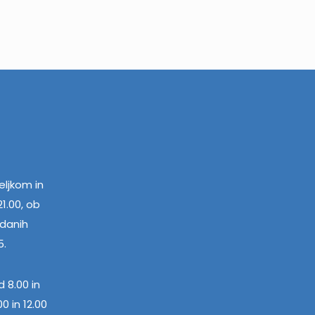
ljkom in
1.00, ob
edanih
5.
 8.00 in
0 in 12.00