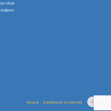
kov oltar
tavljeno
Novice
Zasebnost in varnost