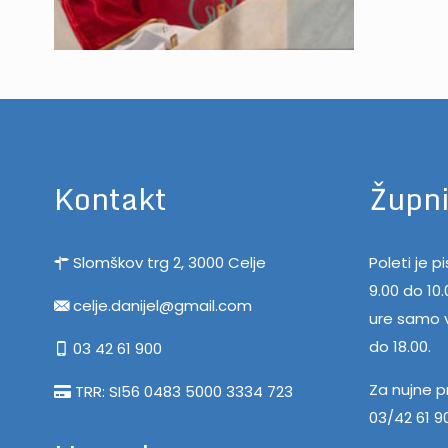
Kontakt
Župni
Slomškov trg 2, 3000 Celje
Poleti je 
9.00 do 10
celje.danijel@gmail.com
ure samo v
do 18.00.
03 42 61 900
Za nujne p
TRR: SI56 0483 5000 3334 723
03/42 61 9