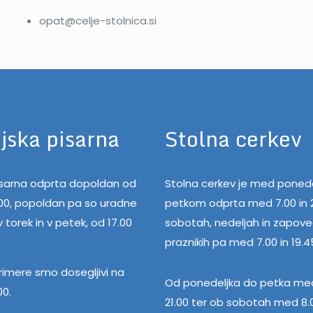
opat@celje-stolnica.si
jska pisarna
Stolna cerkev
pisarna odprta dopoldan od
Stolna cerkev je med ponede
.00, popoldan pa so uradne
petkom odprta med 7.00 in 2
 torek in v petek, od 17.00
sobotah, nedeljah in zapov
praznikih pa med 7.00 in 19.4
rimere smo dosegljivi na
Od ponedeljka do petka med
00.
21.00 ter ob sobotah med 8.0