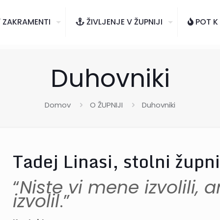
ZAKRAMENTI
ŽIVLJENJE V ŽUPNIJI
POT K
Duhovniki
Domov
O ŽUPNIJI
Duhovniki
Tadej Linasi, stolni župn
“
Niste vi mene izvolili,
izvolil
.”