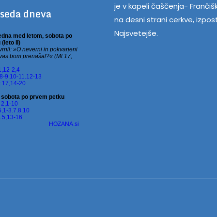
je v kapeli čaščenja- Frančiš
eseda dneva
na desni strani cerkve, izpos
Najsvetejše.