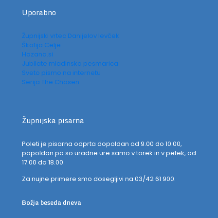
Uporabno
Župnijski vrtec Danijelov levček
Škofija Celje
Hozana.si
Jubilate mladinska pesmarica
Sveto pismo na internetu
Serija The Chosen
Župnijska pisarna
Poleti je pisarna odprta dopoldan od 9.00 do 10.00,
popoldan pa so uradne ure samo v torek in v petek, od
17.00 do 18.00.
Za nujne primere smo dosegljivi na 03/42 61 900.
Božja beseda dneva