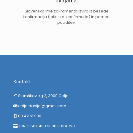
uvajanja.
Slovensko ime zakramenta izvira iz besede
konfirmacija (latinsko: confirmatio) in pomeni
potrditev.
Kontakt
Slomškov trg 2, 3000 Celje
celje.danijel@gmail.com
03 42 61 900
TRR: SI56 0483 5000 3334 723