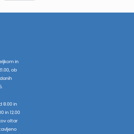
ljkom in
1.00, ob
edanih
5.
 8.00 in
0 in 12.00
kov oltar
tavljeno