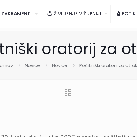
ZAKRAMENTI
ŽIVLJENJE V ŽUPNIJI
POT K
tniški oratorij za o
omov
Novice
Novice
Počitniški oratorij za otro