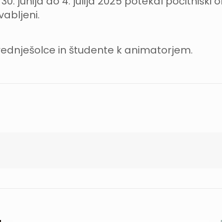
30. junija do 4. julija 2025 potekal počitniški o
vabljeni.
rednješolce in študente k animatorjem.