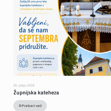
25. julija, 2026
Župnijska kateheza
Preberi več