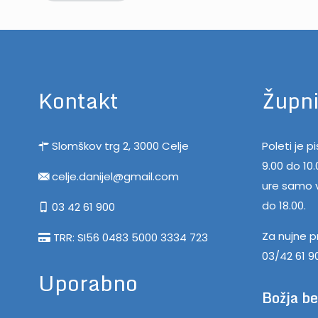
Kontakt
Župni
Slomškov trg 2, 3000 Celje
Poleti je 
9.00 do 10
celje.danijel@gmail.com
ure samo v
do 18.00.
03 42 61 900
Za nujne p
TRR: SI56 0483 5000 3334 723
03/42 61 9
Uporabno
Božja b