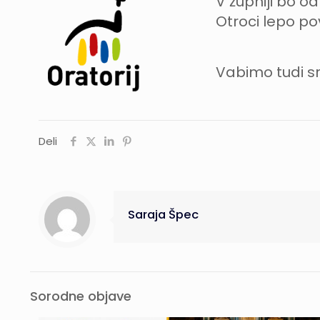
V župniji bo od 
Otroci lepo po
Vabimo tudi s
Deli
Saraja Špec
Sorodne objave