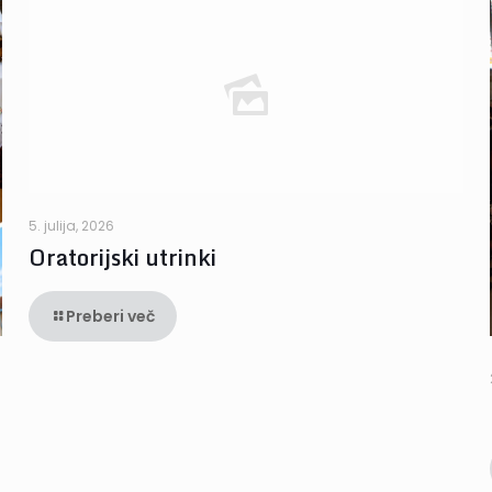
5. julija, 2026
Oratorijski utrinki
Preberi več