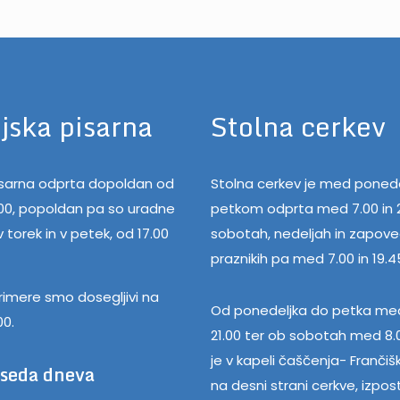
jska pisarna
Stolna cerkev
pisarna odprta dopoldan od
Stolna cerkev je med ponede
.00, popoldan pa so uradne
petkom odprta med 7.00 in 2
 torek in v petek, od 17.00
sobotah, nedeljah in zapov
praznikih pa med 7.00 in 19.4
rimere smo dosegljivi na
Od ponedeljka do petka med
00.
21.00 ter ob sobotah med 8.0
je v kapeli čaščenja- Frančiš
eseda dneva
na desni strani cerkve, izpos