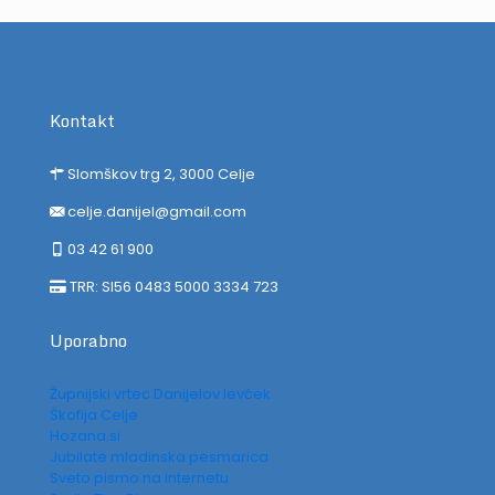
Kontakt
Slomškov trg 2, 3000 Celje
celje.danijel@gmail.com
03 42 61 900
TRR: SI56 0483 5000 3334 723
Uporabno
Župnijski vrtec Danijelov levček
Škofija Celje
Hozana.si
Jubilate mladinska pesmarica
Sveto pismo na internetu