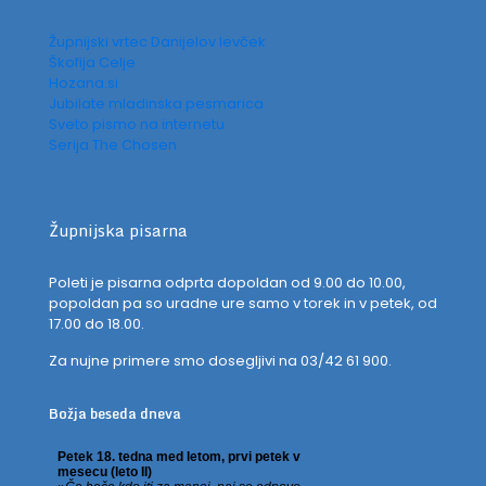
Župnijski vrtec Danijelov levček
Škofija Celje
Hozana.si
Jubilate mladinska pesmarica
Sveto pismo na internetu
Serija The Chosen
Župnijska pisarna
Poleti je pisarna odprta dopoldan od 9.00 do 10.00,
popoldan pa so uradne ure samo v torek in v petek, od
17.00 do 18.00.
Za nujne primere smo dosegljivi na 03/42 61 900.
Božja beseda dneva