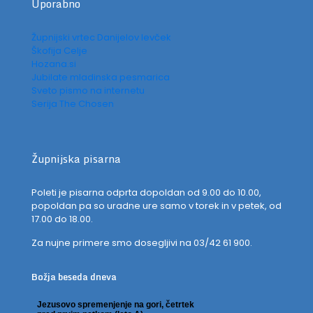
Uporabno
Župnijski vrtec Danijelov levček
Škofija Celje
Hozana.si
Jubilate mladinska pesmarica
Sveto pismo na internetu
Serija The Chosen
Župnijska pisarna
Poleti je pisarna odprta dopoldan od 9.00 do 10.00,
popoldan pa so uradne ure samo v torek in v petek, od
17.00 do 18.00.
Za nujne primere smo dosegljivi na 03/42 61 900.
Božja beseda dneva