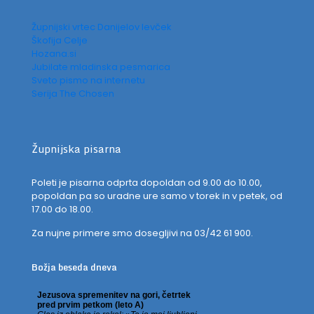
Župnijski vrtec Danijelov levček
Škofija Celje
Hozana.si
Jubilate mladinska pesmarica
Sveto pismo na internetu
Serija The Chosen
Župnijska pisarna
Poleti je pisarna odprta dopoldan od 9.00 do 10.00,
popoldan pa so uradne ure samo v torek in v petek, od
17.00 do 18.00.
Za nujne primere smo dosegljivi na 03/42 61 900.
Božja beseda dneva