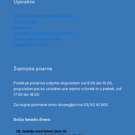
Uporabno
Župnijski vrtec Danijelov levček
Škofija Celje
Hozana.si
Jubilate mladinska pesmarica
Sveto pismo na internetu
Serija The Chosen
Župnijska pisarna
Poleti je pisarna odprta dopoldan od 9.00 do 10.00,
popoldan pa so uradne ure samo v torek in v petek, od
17.00 do 18.00.
Za nujne primere smo dosegljivi na 03/42 61 900.
Božja beseda dneva