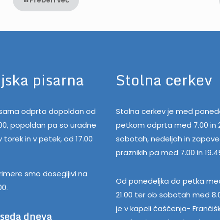
jska pisarna
Stolna cerkev
pisarna odprta dopoldan od
Stolna cerkev je med ponede
.00, popoldan pa so uradne
petkom odprta med 7.00 in 2
 torek in v petek, od 17.00
sobotah, nedeljah in zapov
praznikih pa med 7.00 in 19.4
rimere smo dosegljivi na
Od ponedeljka do petka med
00.
21.00 ter ob sobotah med 8.0
je v kapeli čaščenja- Frančiš
eseda dneva