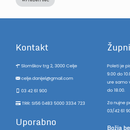
Kontakt
Župni
Slomškov trg 2, 3000 Celje
Poleti je 
9.00 do 10
celje.danijel@gmail.com
ure samo v
do 18.00.
03 42 61 900
Za nujne p
TRR: SI56 0483 5000 3334 723
03/42 61 9
Uporabno
Božja b