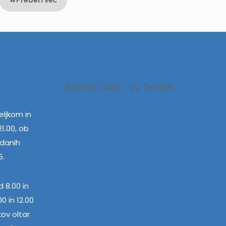
Župnija Celje - sv. Danijel
ljkom in
1.00, ob
edanih
5.
 8.00 in
0 in 12.00
kov oltar