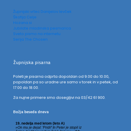
Župnijski vrtec Danijelov levček
Škofija Celje
Hozana.si
Jubilate mladinska pesmarica
Sveto pismo na internetu
Serija The Chosen
Župnijska pisarna
Poleti je pisarna odprta dopoldan od 9.00 do 10.00,
popoldan pa so uradne ure samo v torek in v petek, od
17.00 do 18.00.
Za nujne primere smo dosegljivi na 03/42 61 900.
Božja beseda dneva