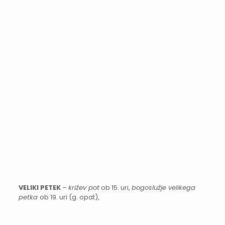
VELIKI PETEK
–
križev pot
ob 15. uri,
bogoslužje velikega
petka
ob 19. uri (g. opat),