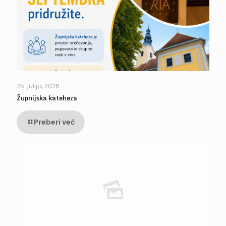
25. julija, 2026
Župnijska kateheza
Preberi več