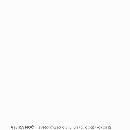
VELIKA NOČ
–
sveta maša
ob 10. uri (g. opat) •okoli 12.