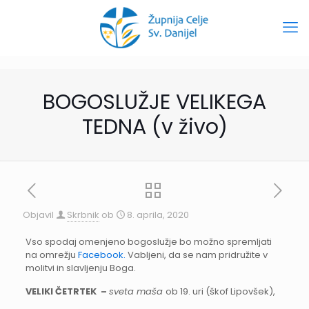
BOGOSLUŽJE VELIKEGA
TEDNA (v živo)
Objavil
Skrbnik
ob
8. aprila, 2020
Vso spodaj omenjeno bogoslužje bo možno spremljati
na omrežju
Facebook.
Vabljeni, da se nam pridružite v
molitvi in slavljenju Boga.
VELIKI ČETRTEK –
sveta maša
ob 19. uri (škof Lipovšek),