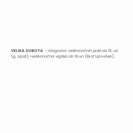
VELIKA SOBOTA
–
blagoslov velikonočnih
jedil ob 15. uri
(g. opat), •
velikonočna vigilija
ob 19.uri (škof Lipovšek),