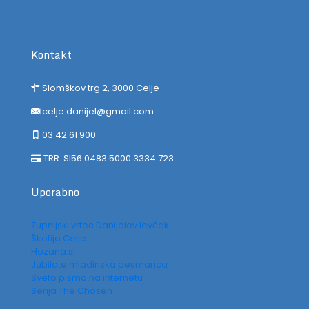
Kontakt
Slomškov trg 2, 3000 Celje
celje.danijel@gmail.com
03 42 61 900
TRR: SI56 0483 5000 3334 723
Uporabno
Župnijski vrtec Danijelov levček
Škofija Celje
Hozana.si
Jubilate mladinska pesmarica
Sveto pismo na internetu
Serija The Chosen