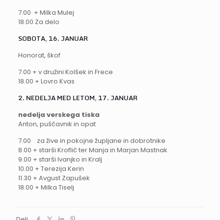
7.00 + Milka Mulej
18.00 Za delo
SOBOTA, 16. JANUAR
Honorat, škof
7.00 + v družini Kolšek in Frece
18.00 + Lovro Kvas
2
. NEDELJA MED LETOM, 17. JANUAR
nedelja verskega tiska
Anton, puščavnik in opat
7.00 za žive in pokojne župljane in dobrotnike
8.00 + starši Kroflič ter Manja in Marjan Mastnak
9.00 + starši Ivanjko in Kralj
10.00 + Terezija Kerin
11.30 + Avgust Zapušek
18.00 + Milka Tiselj
Deli