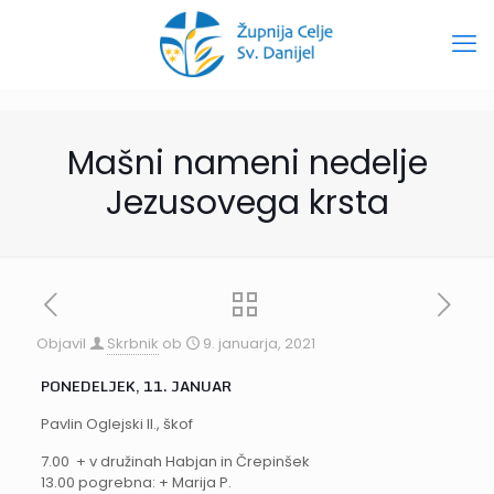
Mašni nameni nedelje
Jezusovega krsta
Objavil
Skrbnik
ob
9. januarja, 2021
PONEDELJEK, 11. JANUAR
Pavlin Oglejski II., škof
7.00 + v družinah Habjan in Črepinšek
13.00 pogrebna: + Marija P.