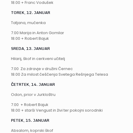
18.00 + Franc Vodušek
TOREK, 12. JANUAR
Tatjana, mučenka
7.00 Marija in Anton Gomilar
18.00 + Robert Bajuk
SREDA, 13. JANUAR
Hilarij, škof in cerkveni učitelj
7.00 Za zdravje v družini Černec
18.00 Za milost češčenja Svetega Rešnjega Telesa
ČETRTEK, 14. JANUAR
Odon, prior v Jurkloštru
7.00 + Robert Bajuk
18.00 + starši Vengust in živi ter pokojni sorodniki
PETEK, 15. JANUAR
Absalom, koprski škof