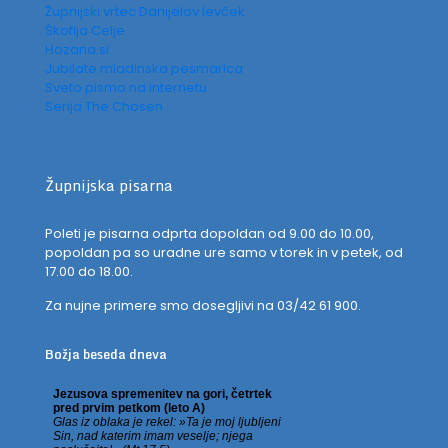
Župnijski vrtec Danijelov levček
Škofija Celje
Hozana.si
Jubilate mladinska pesmarica
Sveto pismo na internetu
Serija The Chosen
Župnijska pisarna
Poleti je pisarna odprta dopoldan od 9.00 do 10.00,
popoldan pa so uradne ure samo v torek in v petek, od
17.00 do 18.00.
Za nujne primere smo dosegljivi na 03/42 61 900.
Božja beseda dneva