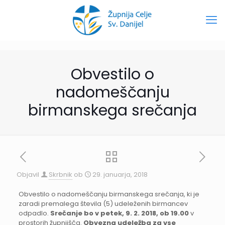
Obvestilo o
nadomeščanju
birmanskega srečanja
Objavil
Skrbnik
ob
29. januarja, 2018
Obvestilo o nadomeščanju birmanskega srečanja, ki je
zaradi premalega števila (5) udeleženih birmancev
odpadlo.
Srečanje bo v petek, 9. 2. 2018, ob 19.00
v
prostorih župnjišča.
Obvezna udeležba za vse