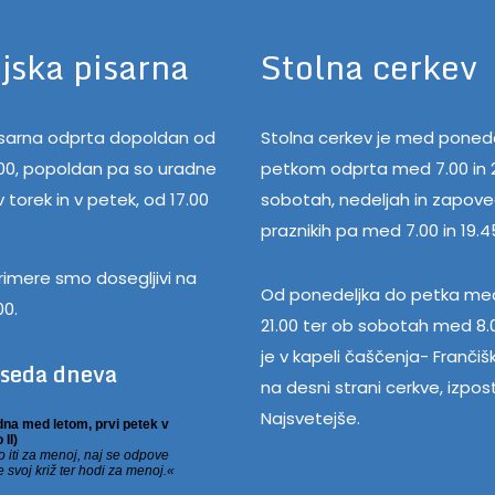
jska pisarna
Stolna cerkev
pisarna odprta dopoldan od
Stolna cerkev je med ponede
.00, popoldan pa so uradne
petkom odprta med 7.00 in 2
 torek in v petek, od 17.00
sobotah, nedeljah in zapov
praznikih pa med 7.00 in 19.4
rimere smo dosegljivi na
Od ponedeljka do petka med
00.
21.00 ter ob sobotah med 8.0
je v kapeli čaščenja- Frančiš
eseda dneva
na desni strani cerkve, izpos
Najsvetejše.