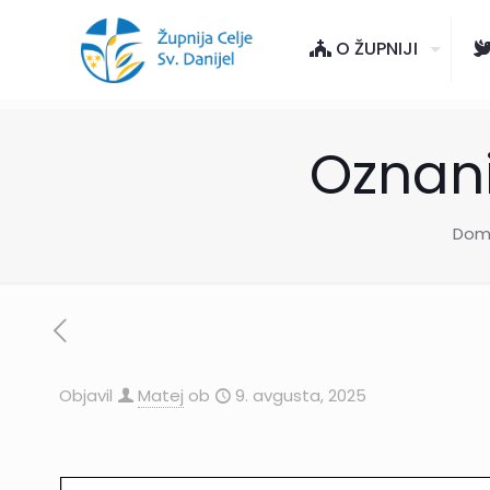
O ŽUPNIJI
Oznani
Dom
Objavil
Matej
ob
9. avgusta, 2025