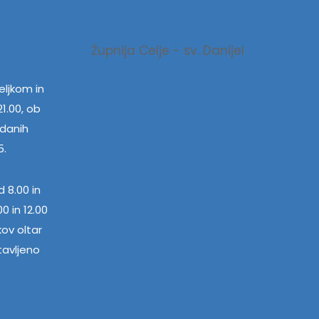
Župnija Celje - sv. Danijel
ljkom in
1.00, ob
edanih
5.
 8.00 in
0 in 12.00
kov oltar
tavljeno