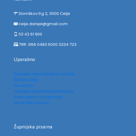
Slomškov trg 2, 3000 Celje
celje.danijel@gmail.com
03 42 61 900
TRR: SI56 0483 5000 3334 723
Uporabno
Župnijski vrtec Danijelov levček
Škofija Celje
Hozana.si
Jubilate mladinska pesmarica
Sveto pismo na internetu
Serija The Chosen
Župnijska pisarna