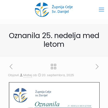
Oznanila 25. nedelja med
letom
Objavil
Matej
ob
20. septembra, 2025