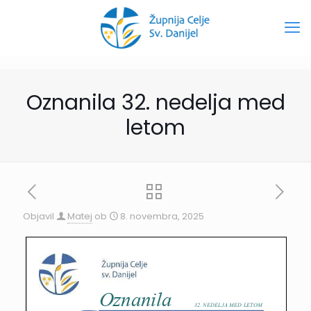
Oznanila 32. nedelja med
letom
Objavil
Matej
ob
8. novembra, 2025