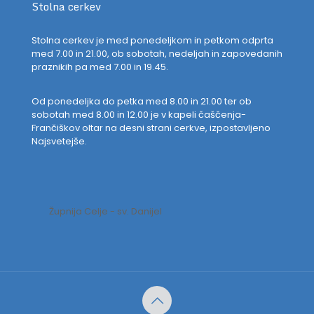
Stolna cerkev
Stolna cerkev je med ponedeljkom in petkom odprta
med 7.00 in 21.00, ob sobotah, nedeljah in zapovedanih
praznikih pa med 7.00 in 19.45.
Od ponedeljka do petka med 8.00 in 21.00 ter ob
sobotah med 8.00 in 12.00 je v kapeli čaščenja-
Frančiškov oltar na desni strani cerkve, izpostavljeno
Najsvetejše.
Župnija Celje - sv. Danijel