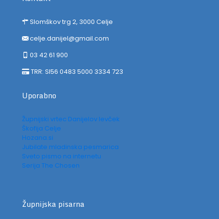
Slomškov trg 2, 3000 Celje
celje.danijel@gmail.com
03 42 61 900
TRR: SI56 0483 5000 3334 723
Uporabno
Župnijski vrtec Danijelov levček
Škofija Celje
Hozana.si
Jubilate mladinska pesmarica
Sveto pismo na internetu
Serija The Chosen
Župnijska pisarna