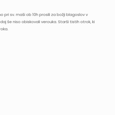
i sv. maši ob 10h prosili za božji blagoslov v
j še niso obiskovali verouka. Starši tistih otrok, ki
roka.