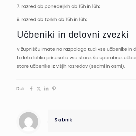
7. razred ob ponedeljkih ob 15h in 16h;
8. razred ob torkih ob 15h in 16h;
Učbeniki in delovni zvezki
V župnišču imate na razpolago tudi vse učbenike in d
to leto lahko prinesete vse stare, še uporabne, učb
stare učbenike iz višjih razredov (sedmi in osmi).
Deli
Skrbnik