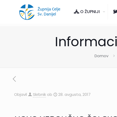
O ŽUPNIJI
Informac
Domov
Objavil
Skrbnik
ob
28. avgusta, 2017