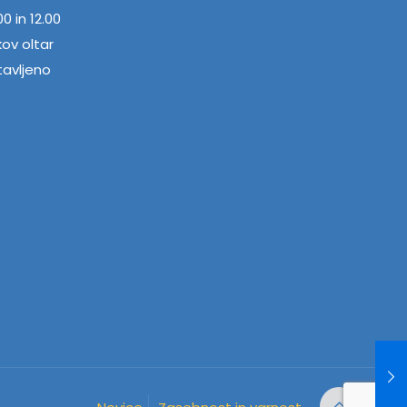
0 in 12.00
kov oltar
tavljeno