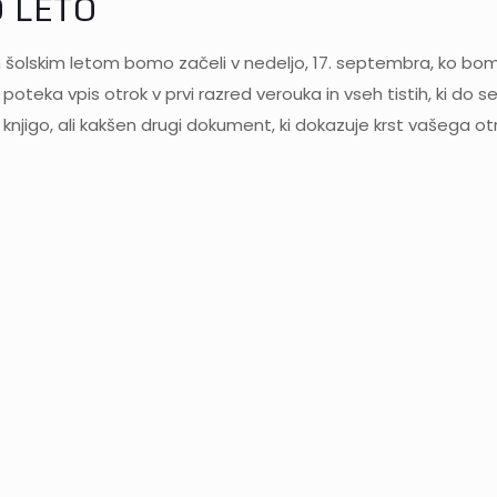
 LETO
olskim letom bomo začeli v nedeljo, 17. septembra, ko bomo pr
teka vpis otrok v prvi razred verouka in vseh tistih, ki do seda
ko knjigo, ali kakšen drugi dokument, ki dokazuje krst vašega ot