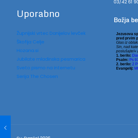
03/42 61 9
Uporabno
Božja b
Župnijski vrtec Danijelov levček
Škofija Celje
Hozana.si
Jubilate mladinska pesmarica
Sveto pismo na internetu
Serija The Chosen