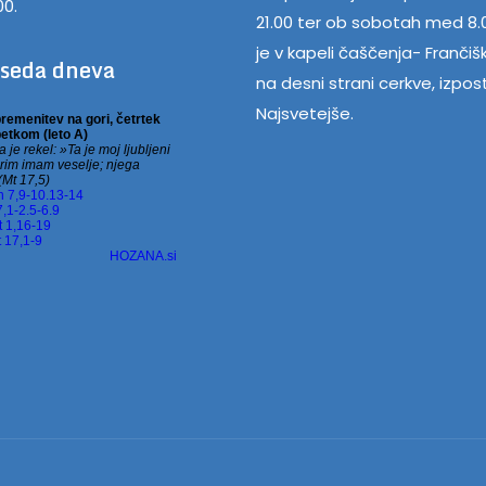
00.
21.00 ter ob sobotah med 8.0
je v kapeli čaščenja- Frančiš
eseda dneva
na desni strani cerkve, izpos
Najsvetejše.