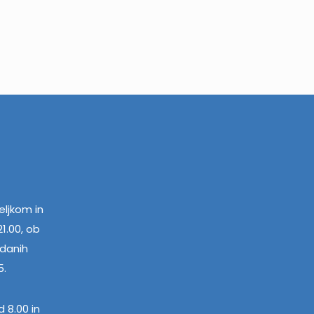
ljkom in
1.00, ob
edanih
5.
 8.00 in