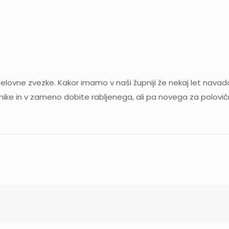
elovne zvezke. Kakor imamo v naši župniji že nekaj let navad
enike in v zameno dobite rabljenega, ali pa novega za polov