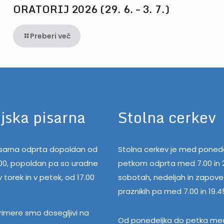
ORATORIJ 2026 (29. 6. – 3. 7.)
Preberi več
jska pisarna
Stolna cerkev
pisarna odprta dopoldan od
Stolna cerkev je med ponede
.00, popoldan pa so uradne
petkom odprta med 7.00 in 2
 torek in v petek, od 17.00
sobotah, nedeljah in zapov
praznikih pa med 7.00 in 19.4
rimere smo dosegljivi na
Od ponedeljka do petka med