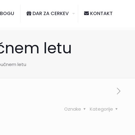
 BOGU
DAR ZA CERKEV
KONTAKT
čnem letu
oučnem letu
Oznake
Kategorije