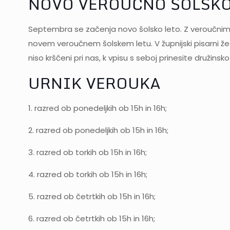
NOVO VEROUČNO ŠOLSKO
Septembra se začenja novo šolsko leto. Z veroučnim š
novem veroučnem šolskem letu. V župnijski pisarni že po
niso krščeni pri nas, k vpisu s seboj prinesite družins
URNIK VEROUKA
1. razred ob ponedeljkih ob 15h in 16h;
2. razred ob ponedeljkih ob 15h in 16h;
3. razred ob torkih ob 15h in 16h;
4. razred ob torkih ob 15h in 16h;
5. razred ob četrtkih ob 15h in 16h;
6. razred ob četrtkih ob 15h in 16h;