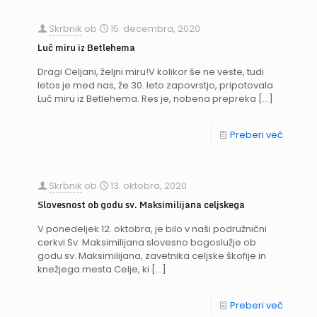
Skrbnik
ob
15. decembra, 2020
Luč miru iz Betlehema
Dragi Celjani, željni miru!V kolikor še ne veste, tudi
letos je med nas, že 30. leto zapovrstjo, pripotovala
Luč miru iz Betlehema. Res je, nobena prepreka
[…]
Preberi več
Skrbnik
ob
13. oktobra, 2020
Slovesnost ob godu sv. Maksimilijana celjskega
V ponedeljek 12. oktobra, je bilo v naši podružnični
cerkvi Sv. Maksimilijana slovesno bogoslužje ob
godu sv. Maksimilijana, zavetnika celjske škofije in
knežjega mesta Celje, ki
[…]
Preberi več