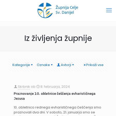
Iz življenja župnije
Kategorije
Oznake
Avtorji
Prikaži vse
Skrbnik
ob
8. februarja, 2024
Praznovanje 10. obletnice češčenja evharističnega
Jezusa
10. obletnico rednega evharističnega češčenja smo
praznovali dva dni. V soboto, 21. januarja smo se