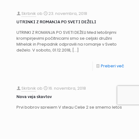
Skrbnik
ob
23. novembra, 2018
UTRINKI Z ROMANJA PO SVETI DEŽELI
UTRINKI Z ROMANJA PO SVETI DEŽELI Med letošnjimi
krompirjevimi počitnicami smo se celjski družini
Mihelak in Prepadnik odpravili na romanje v Sveto
deželo. V soboto, 01.12.2018,
[…]
Preberi več
Skrbnik
ob
16. novembra, 2018
Nova veja skavtov
Prvi bobrov sprejem V stegu Celje 2 se smemo letos
veseliti nove veje skavtov, tako imenovanih bobrov.
To so otroci prvega in drugega razreda osnovne
šole.
[…]