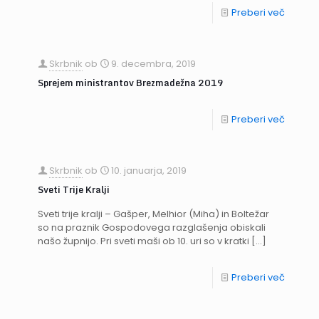
Preberi več
Skrbnik
ob
9. decembra, 2019
Sprejem ministrantov Brezmadežna 2019
Preberi več
Skrbnik
ob
10. januarja, 2019
Sveti Trije Kralji
Sveti trije kralji – Gašper, Melhior (Miha) in Boltežar
so na praznik Gospodovega razglašenja obiskali
našo župnijo. Pri sveti maši ob 10. uri so v kratki
[…]
Preberi več