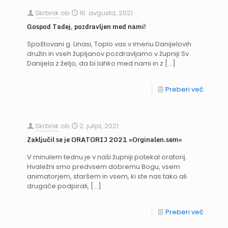
Skrbnik
ob
16. avgusta, 2021
Gospod Tadej, pozdravljen med nami!
Spoštovani g. Linasi, Toplo vas v imenu Danijelovih
družin in vseh župljanov pozdravljamo v župniji Sv.
Danijela z željo, da bi lahko med nami in z
[…]
Preberi več
Skrbnik
ob
2. julija, 2021
Zaključil se je ORATORIJ 2021 »Orginalen.sem«
V minulem tednu je v naši župniji potekal oratorij.
Hvaležni smo predvsem dobremu Bogu, vsem
animatorjem, staršem in vsem, ki ste nas tako ali
drugače podpirali,
[…]
Preberi več