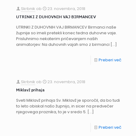
Skrbnik
ob
23. novembra, 2018
UTRINKI Z DUHOVNIH VAJ BIRMANCEV
UTRINKI Z DUHOVNIH VAJ BIRMANCEV Birmanci naše
župnije so imeli pretekli konec tedna duhovne vaje.
Prisluhnimo nekaterim pričevanjem naših
animatorjev: Na duhovnih vajah smo z birmanci
[…]
Preberi več
Skrbnik
ob
23. novembra, 2018
Miklavž prihaja
Sveti Miklavž prihaja Sv. Miklavž je sporočil, da bo tudi
to leto obiskal našo župnijo, in sicer na predvečer
njegovega praznika, to je v sredo 5.
[…]
Preberi več