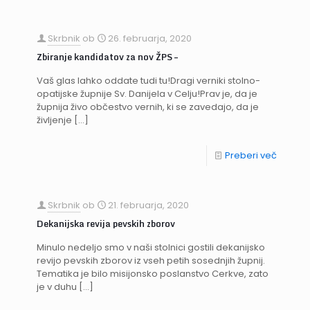
Skrbnik
ob
26. februarja, 2020
Zbiranje kandidatov za nov ŽPS –
Vaš glas lahko oddate tudi tu!Dragi verniki stolno-
opatijske župnije Sv. Danijela v Celju!Prav je, da je
župnija živo občestvo vernih, ki se zavedajo, da je
življenje
[…]
Preberi več
Skrbnik
ob
21. februarja, 2020
Dekanijska revija pevskih zborov
Minulo nedeljo smo v naši stolnici gostili dekanijsko
revijo pevskih zborov iz vseh petih sosednjih župnij.
Tematika je bilo misijonsko poslanstvo Cerkve, zato
je v duhu
[…]