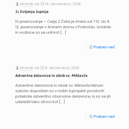
Skrbnik
ob
14. decembra, 2018
Iz življenja župnije
IV jesenovanje – Celje 2 Četa je imela od 7.12. do 9.
12. jesenovanje v Aninem domu v Preboldu. Izvidniki
in vodnice so se urili kot
[…]
Preberi več
Skrbnik
ob
9. decembra, 2018
Adventne delavnice in obisk sv. Miklavža
Adventne delavnice in obisk sv. Miklavža Minulo
soboto dopoldan so v naših župnijskih prostorih
potekale adventno obarvane delavnice, ki so se jih
udeležili tako otroci kot
[…]
Preberi več