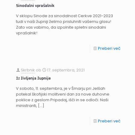
Sinodalni vprašalnik
V sklopu Sinode za sinodalnost Cerkve 2021-2023
tudi v naši župniji želimo prisluhniti vašemu glasu!
Zato vas vabimo, da izpolnite spletni sinodalni
vprašalnik!
Preberi več
Skrbnik
ob
17. septembra, 2021
Iz življenja župnije
V soboto, 11. septembra, je v Šmarju pri Jelšah
potekal škofijski molitveni dan za nove duhovne
poklice z geslom Pripadaj, išči in se odloči. Naši
ministranti,
[…]
Preberi več