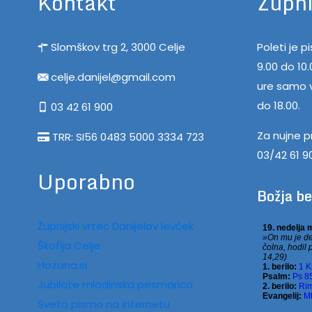
Kontakt
Župni
Slomškov trg 2, 3000 Celje
Poleti je 
9.00 do 10
celje.danijel@gmail.com
ure samo v
do 18.00.
03 42 61 900
Za nujne p
TRR: SI56 0483 5000 3334 723
03/42 61 9
Uporabno
Božja b
Župnijski vrtec Danijelov levček
Škofija Celje
Hozana.si
Jubilate mladinska pesmarica
Sveto pismo na internetu