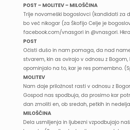
POST – MOLITEV – MILOŠČINA
Trije novomeški bogoslovci (kandidati za d
bo več nikogar (za Škofijo Celje je bogosl
facebook.com/vnasgori in @vnasgori. Hkrati 
POST
Očisti dušo in nam pomaga, da nad name n
stvarem, kin as ovirajo v odnosu z Bogom,
opominjalo na to, kar je res pomembno. (Sp
MOLITEV
Nam daje priložnost rasti v odnosu z Bogo
Gospod nas spodbuja, da prosimo kar potr
dan zmoliti en, ob sredah, petkih in nedel
MILOŠČINA
Dela usmiljenja in ljubezni vzpodbujajo na