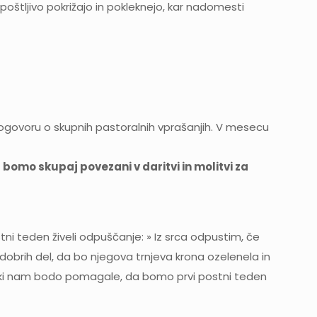
 spoštljivo pokrižajo in pokleknejo, kar nadomesti
ogovoru o skupnih pastoralnih vprašanjih. V mesecu
 bomo skupaj povezani v daritvi in molitvi za
tni teden živeli odpuščanje: » Iz srca odpustim, če
obrih del, da bo njegova trnjeva krona ozelenela in
ji, ki nam bodo pomagale, da bomo prvi postni teden