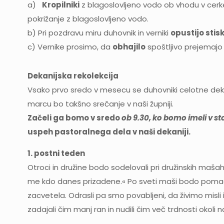
a)
Kropilniki
z blagoslovljeno vodo ob vhodu v cerk
pokrižanje z blagoslovljeno vodo.
b) Pri pozdravu miru duhovnik in verniki
opustijo stis
c) Vernike prosimo, da
obhajilo
spoštljivo prejemaj
Dekanijska rekolekcija
Vsako prvo sredo v mesecu se duhovniki celotne dek
marcu bo takšno srečanje v naši župniji.
Začeli ga bomo v sredo
ob 9.30, ko bomo imeli v st
uspeh pastoralnega dela v naši dekaniji.
1. postni teden
Otroci in družine bodo sodelovali pri družinskih mašah
me kdo danes prizadene.« Po sveti maši bodo pomagali
zacvetela. Odrasli pa smo povabljeni, da živimo misl
zadajali čim manj ran in nudili čim več trdnosti okoli n