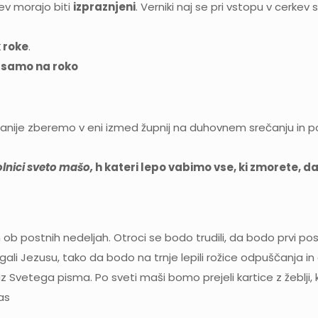
ev morajo biti
izpraznjeni
. Verniki naj se pri vstopu v cerkev
k roke
.
o
samo na roko
anije zberemo v eni izmed župnij na duhovnem srečanju in p
olnici sveto mašo,
h kateri lepo vabimo vse, ki zmorete,
da
 ob postnih nedeljah. Otroci se bodo trudili, da bodo prvi pos
 Jezusu, tako da bodo na trnje lepili rožice odpuščanja in d
i iz Svetega pisma. Po sveti maši bomo prejeli kartice z žebl
as