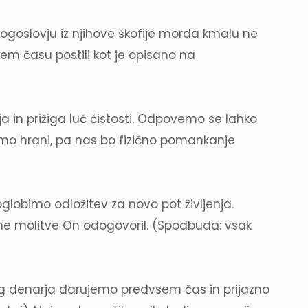
bogoslovju iz njihove škofije morda kmalu ne
em času postili kot je opisano na
in prižiga luč čistosti. Odpovemo se lahko
emo hrani, pa nas bo fizično pomankanje
lobimo odložitev za novo pot življenja.
e molitve On odogovoril. (Spodbuda: vsak
oleg denarja darujemo predvsem čas in prijazno