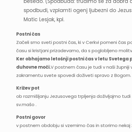
besedo. (Spodbuda: trudimo se za dobra dela
spodbudi, vzplamti ogenj ljubezni do Jezus
Matic Lesjak, kpl.
Postni čas
Začeli smo sveti postni čas, ki v Cerkvi pomeni čas p
času si kristjani prizadevamo, da s poglobljeno molitvi
Ker obhajamo letošnji postni čas v letu Svetega 
duhovne moči.
V postnem času je tudi v naši župniji
zakramentu svete spovedi doživeti spravo z Bogom. Pr
Križev pot
ob razmišljanju Jezusovega trpljenja doživljajmo tudi
sv.mašo .
Postni govor
v postnem obdobju si vzemimo čas in storimo nekaj z