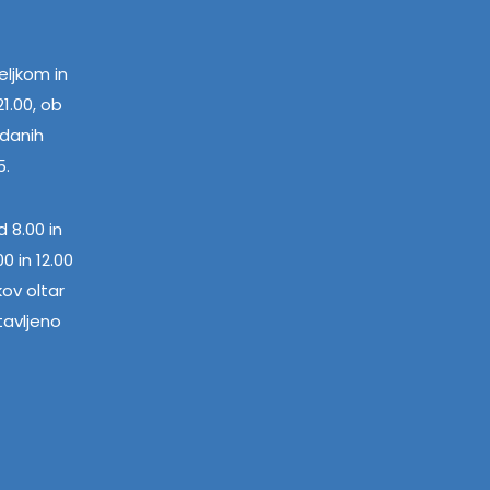
ljkom in
1.00, ob
edanih
5.
 8.00 in
0 in 12.00
kov oltar
tavljeno