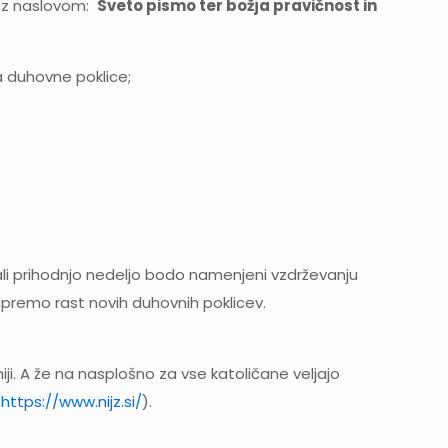
ju z naslovom:
Sveto pismo ter božja pravičnost in
 duhovne poklice;
vali prihodnjo nedeljo bodo namenjeni vzdrževanju
premo rast novih duhovnih poklicev.
iji. A že na nasplošno za vse katoličane veljajo
(
https://www.nijz.si/
).