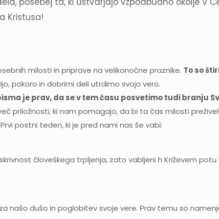
, posebej ta, ki ustvarjajo vzpodbudno okolje v Cerkv
a Kristusa!
osebnih milosti in priprave na velikonočne praznike.
To so št
jo, pokoro in dobrimi deli utrdimo svojo vero.
pisma je prav, da se v tem času posvetimo tudi branju 
 več priložnosti, ki nam pomagajo, da bi ta čas milosti preživ
vi postni teden, ki je pred nami nas še vabi:
 skrivnost človeškega trpljenja, zato vabljeni h Križevem potu
a našo dušo in poglobitev svoje vere. Prav temu so namenjen