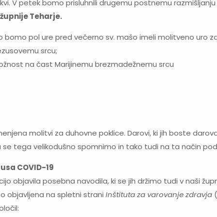
cerkvi. V petek bomo prisluhnili drugemu postnemu razmišljan
župnije Teharje.
 bomo pol ure pred večerno sv. mašo imeli molitveno uro za
Jezusovemu srcu;
 pobožnost na čast Marijinemu brezmadežnemu srcu
menjena molitvi za duhovne poklice. Darovi, ki jih boste daro
 se tega velikodušno spomnimo in tako tudi na ta način pod
irusa COVID-19
o objavila posebna navodila, ki se jih držimo tudi v naši župn
o objavljena na spletni strani
Inštituta za varovanje zdravja
ločil: