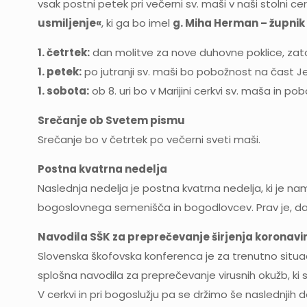
vsak postni petek pri večerni sv. maši v naši stolni 
usmiljenje«
, ki ga bo imel
g. Miha Herman – župnik 
1. četrtek:
dan molitve za nove duhovne poklice, zato
1. petek:
po jutranji sv. maši bo pobožnost na čast 
1. sobota:
ob 8. uri bo v Marijini cerkvi sv. maša in
Srečanje ob Svetem pismu
Srečanje bo v četrtek po večerni sveti maši.
Postna kvatrna nedelja
Naslednja nedelja je postna kvatrna nedelja, ki je na
bogoslovnega semenišča in bogodlovcev. Prav je, da
Navodila SŠK za preprečevanje širjenja koronav
Slovenska škofovska konferenca je za trenutno situacij
splošna navodila za preprečevanje virusnih okužb, ki s
V cerkvi in pri bogoslužju pa se držimo še naslednjih do