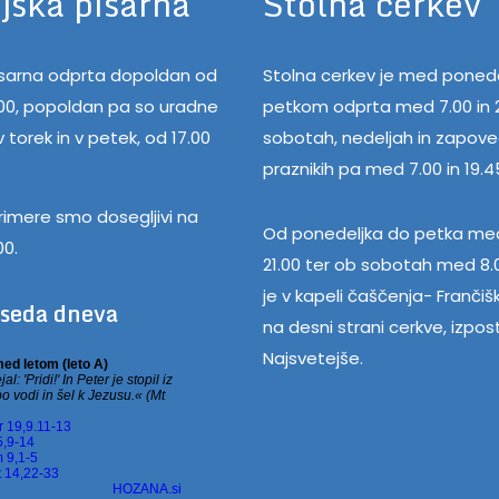
jska pisarna
Stolna cerkev
pisarna odprta dopoldan od
Stolna cerkev je med ponede
.00, popoldan pa so uradne
petkom odprta med 7.00 in 2
 torek in v petek, od 17.00
sobotah, nedeljah in zapov
praznikih pa med 7.00 in 19.4
rimere smo dosegljivi na
Od ponedeljka do petka med
00.
21.00 ter ob sobotah med 8.0
je v kapeli čaščenja- Frančiš
eseda dneva
na desni strani cerkve, izpos
Najsvetejše.