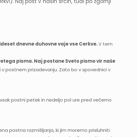
i). Naj post v naših srcih, tudi po zgornji
irideset dnevne duhovne vaje vse Cerkve.
V tem
Svetega pisma. Naj postane Sveto pismo vir naše
eli v postnem prizadevanju. Zato bo v spovednici v
 vsak postni petek in nedeljo pol ure pred večerno
a postna razmišljanja, ki jim moremo prisluhniti