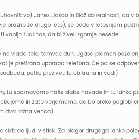
uhovništvo) Janez, Jakob in Blaž ob realnosti, da v 
ovje prazno že drugo leto), se bodo v letošnjem postn
vabijo tudi nas, da bi živeli zgornje besede:
e vlada telo, temveč duh. Ugaša plamen poželenja 
 kot je pretirana uporaba telefona. Če pa se odpov
odbuda: petke preživeti le ob kruhu in vodi)
m, tu spoznavamo naše slabe navade in tu lahko pog
ebujemo in zato verjamemo, da bo preko poglobljen
jah dva rožna venca)
šo skrb do ljudi v stiski. Za blagor drugega lahko p