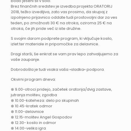
bodo jeseni šli v šolo.
Brez finančnih sredstev je izvedba projekta ORATORIJ
2018, težko izvedljiva, zato vas prosimo, da skupaj z
izpolnjeno prijavnico oddate tudi prostovoljni dar za ves
teden, po zmožnosti 30 € na otroka, oziroma 25 € na
otroka, če jih pride več iz iste družine.
S svojim darom podprete program, ki vključuje kosilo,
izlet ter materiale in pripomočke za delavnice.
Dragi starši, še enkrat se vam prav lepo zahvaljujemo za
vaše zaupanje.
Dobrodošla je tudi vsaka vaša »sladka« podpora.
Okvirni program dneva:
⊗ 9.00-otroci pridejo, začetek oratorija/dvig zastave,
jutranja molitev, zgodba
⊗ 10.00-kateheza: delo po skupinah
⊗ 10.45-kratek odmor
⊗ 11.00-delavnice
⊗ 12.15-molitev Angel Gospodov
⊗ 12.30- kosilo in odmor
⊗ 14.00-velika igra