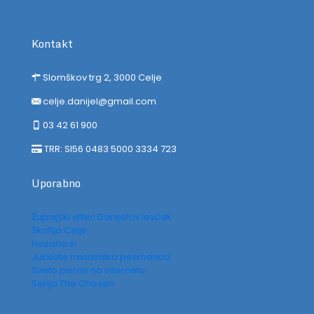
Kontakt
Slomškov trg 2, 3000 Celje
celje.danijel@gmail.com
03 42 61 900
TRR: SI56 0483 5000 3334 723
Uporabno
Župnijski vrtec Danijelov levček
Škofija Celje
Hozana.si
Jubilate mladinska pesmarica
Sveto pismo na internetu
Serija The Chosen