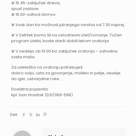
⊗ 15.45-zaključek dneva,
spust zastave
⊗ 16.00-odhod domov
⊗ Vsak dan bo možnost jutranjega varstva od 7.30 naprej
⊗ V četrtek bomo šli na celodnevni izlet/romanje. Točen
program izleta, boste starši dobili tekom oratorija.
⊗ V nedeljo ob 10.00 bo zaključek oratorija – zahvalna
sveta maša.
Za udeležbo na oratoriju potrebuješ:
dobro voljo, usta za govorjenje, molitev in petje, veselje
do iger, ustvarjalne roke….
Dodatna pojasnila:
kpl. Ivan Hrastnik (031/369-598)
Deli