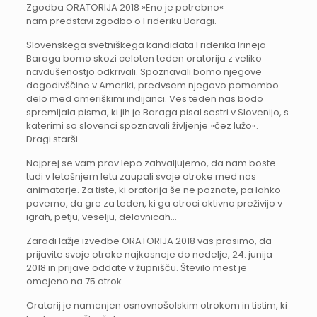
Zgodba ORATORIJA 2018 »Eno je potrebno«
nam predstavi zgodbo o Frideriku Baragi.
Slovenskega svetniškega kandidata Friderika Irineja
Baraga bomo skozi celoten teden oratorija z veliko
navdušenostjo odkrivali. Spoznavali bomo njegove
dogodivščine v Ameriki, predvsem njegovo pomembo
delo med ameriškimi indijanci. Ves teden nas bodo
spremljala pisma, ki jih je Baraga pisal sestri v Slovenijo, s
katerimi so slovenci spoznavali življenje »čez lužo«.
Dragi starši…
Najprej se vam prav lepo zahvaljujemo, da nam boste
tudi v letošnjem letu zaupali svoje otroke med nas
animatorje. Za tiste, ki oratorija še ne poznate, pa lahko
povemo, da gre za teden, ki ga otroci aktivno preživijo v
igrah, petju, veselju, delavnicah…
Zaradi lažje izvedbe ORATORIJA 2018 vas prosimo, da
prijavite svoje otroke najkasneje do nedelje, 24. junija
2018 in prijave oddate v župnišču. Število mest je
omejeno na 75 otrok.
Oratorij je namenjen osnovnošolskim otrokom in tistim, ki