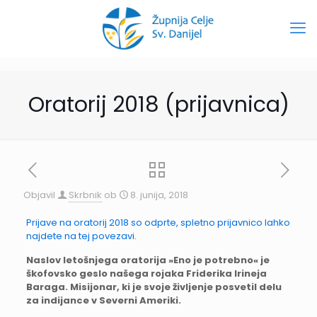
Oratorij 2018 (prijavnica)
Objavil
Skrbnik
ob
8. junija, 2018
Prijave na oratorij 2018 so odprte, spletno prijavnico lahko
najdete na tej povezavi.
Naslov letošnjega oratorija »Eno je potrebno« je
škofovsko geslo našega rojaka Friderika Irineja
Baraga. Misijonar, ki je svoje življenje posvetil delu
za indijance v Severni Ameriki.