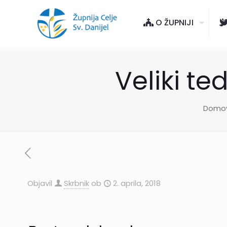
O ŽUPNIJI
Veliki te
Domo
Objavil
Skrbnik
ob
2. aprila, 2018