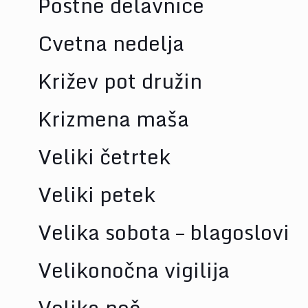
Postne delavnice
Cvetna nedelja
Križev pot družin
Krizmena maša
Veliki četrtek
Veliki petek
Velika sobota – blagoslovi
Velikonočna vigilija
Velika noč