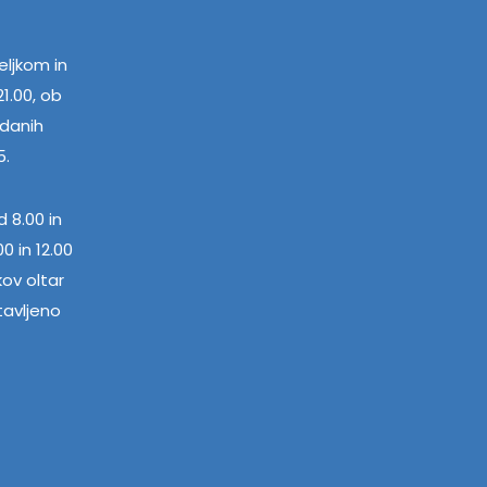
ljkom in
1.00, ob
edanih
5.
 8.00 in
0 in 12.00
kov oltar
tavljeno