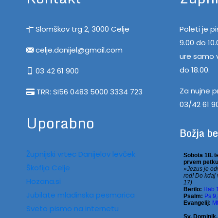
Slomškov trg 2, 3000 Celje
Poleti je 
9.00 do 10
celje.danijel@gmail.com
ure samo v
do 18.00.
03 42 61 900
Za nujne p
TRR: SI56 0483 5000 3334 723
03/42 61 9
Uporabno
Božja b
Župnijski vrtec Danijelov levček
Škofija Celje
Hozana.si
Jubilate mladinska pesmarica
Sveto pismo na internetu