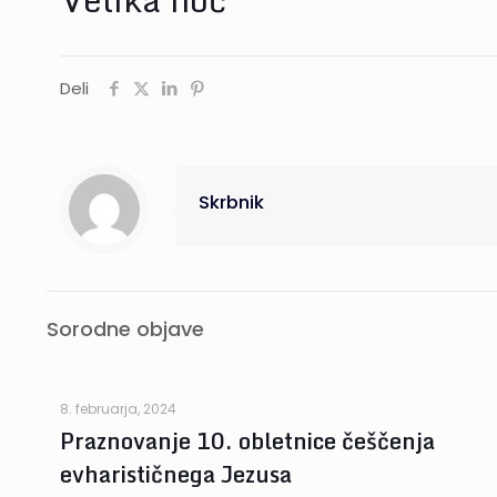
Deli
Skrbnik
Sorodne objave
8. februarja, 2024
Praznovanje 10. obletnice češčenja
evharističnega Jezusa