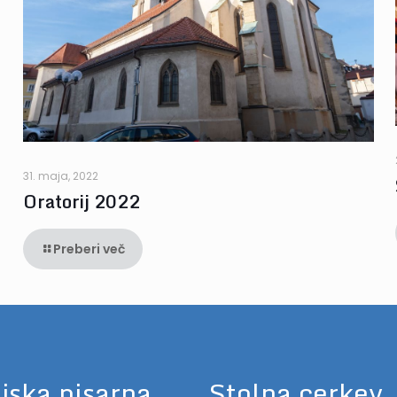
31. maja, 2022
Oratorij 2022
Preberi več
jska pisarna
Stolna cerkev