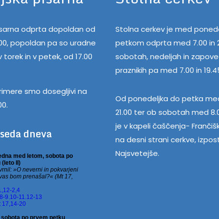
pisarna odprta dopoldan od
Stolna cerkev je med ponede
.00, popoldan pa so uradne
petkom odprta med 7.00 in 2
 torek in v petek, od 17.00
sobotah, nedeljah in zapov
praznikih pa med 7.00 in 19.4
rimere smo dosegljivi na
Od ponedeljka do petka med
00.
21.00 ter ob sobotah med 8.0
je v kapeli čaščenja- Frančiš
eseda dneva
na desni strani cerkve, izpos
Najsvetejše.